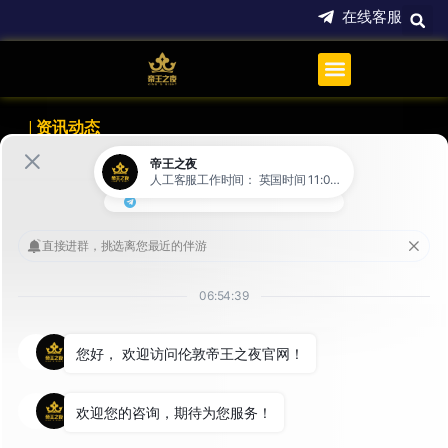
跳
在线客服
至
内
容
| 资讯动态